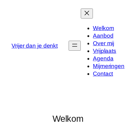
Ga
naar
de
Welkom
inhoud
Aanbod
Over mij
Vrijer dan je denkt
Vrijplaats
Agenda
Mijmeringen
Contact
Welkom